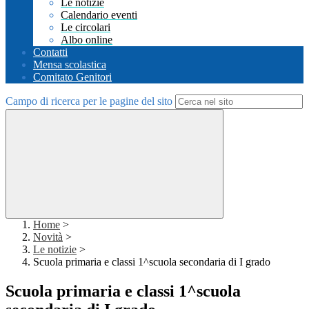
Le notizie
Calendario eventi
Le circolari
Albo online
Contatti
Mensa scolastica
Comitato Genitori
Campo di ricerca per le pagine del sito
Home
>
Novità
>
Le notizie
>
Scuola primaria e classi 1^scuola secondaria di I grado
Scuola primaria e classi 1^scuola