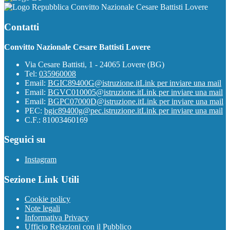
Convitto Nazionale Cesare Battisti Lovere
Contatti
Convitto Nazionale Cesare Battisti Lovere
Via Cesare Battisti, 1 - 24065 Lovere (BG)
Tel:
035960008
Email:
BGIC89400G@istruzione.it
Link per inviare una mail
Email:
BGVC010005@istruzione.it
Link per inviare una mail
Email:
BGPC07000D@istruzione.it
Link per inviare una mail
PEC:
bgic89400g@pec.istruzione.it
Link per inviare una mail
C.F.: 81003460169
Seguici su
Instagram
Sezione Link Utili
Cookie policy
Note legali
Informativa Privacy
Ufficio Relazioni con il Pubblico