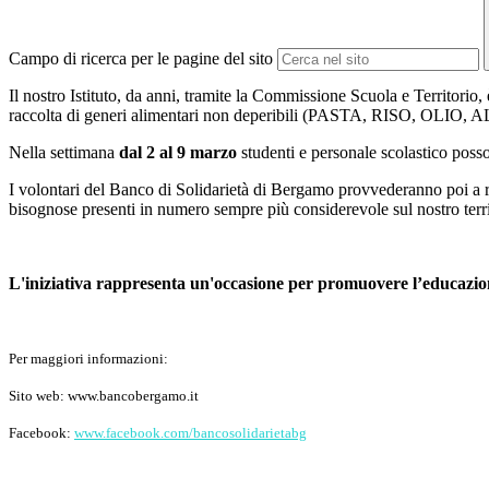
Campo di ricerca per le pagine del sito
Il nostro Istituto, da anni, tramite la Commissione Scuola e Territor
raccolta di generi alimentari non
deperibili (PASTA,
RISO,
OLIO,
A
Nella settimana
dal 2 al 9 marzo
studenti e personale scolastico posso
I volontari del Banco di Solidarietà di Bergamo provvederanno poi a rit
bisognose presenti in numero sempre più considerevole sul nostro terri
L'iniziativa rappresenta un'occasione per promuovere l’educazione
Per maggiori informazioni:
Sito web: www.bancobergamo.it
Facebook:
www.facebook.com/bancosolidarietabg