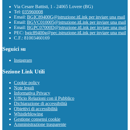
Via Cesare Battisti, 1 - 24065 Lovere (BG)
Tel:
035960008
Email:
BGIC89400G@istruzione.it
Link per inviare una mail
Email:
BGVC010005@istruzione.it
Link per inviare una mail
Email:
BGPC07000D@istruzione.it
Link per inviare una mail
PEC:
bgic89400g@pec.istruzione.it
Link per inviare una mail
C.F.: 81003460169
Seguici su
Instagram
Sezione Link Utili
Cookie policy
Note legali
Informativa Privacy
Ufficio Relazioni con il Pubblico
Dichiarazione di accessibilità
Obiettivi di accessibilità
Whistleblowing
Gestione consensi cookie
Amministrazione trasparente