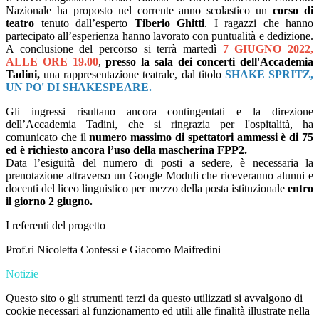
Nazionale ha proposto nel corrente anno scolastico un
corso di
teatro
tenuto dall’esperto
Tiberio Ghitti
. I ragazzi che hanno
partecipato all’esperienza hanno lavorato con puntualità e dedizione.
A conclusione del percorso si terrà martedì
7 GIUGNO 2022,
ALLE ORE 19.00
,
presso la sala dei concerti dell'Accademia
Tadini,
una rappresentazione teatrale,
dal titolo
SHAKE SPRITZ,
UN PO' DI SHAKESPEARE.
Gli ingressi risultano ancora contingentati e la direzione
dell’Accademia Tadini, che si ringrazia per l'ospitalità, ha
comunicato che il
numero massimo di spettatori ammessi è di 75
ed è richiesto ancora l’uso della mascherina FPP2.
Data l’esiguità del numero di posti a sedere, è necessaria la
prenotazione attraverso un Google Moduli che riceveranno alunni e
docenti del liceo linguistico per mezzo della posta istituzionale
entro
il giorno 2 giugno.
I referenti del progetto
Prof.ri Nicoletta Contessi e Giacomo Maifredini
Notizie
Questo sito o gli strumenti terzi da questo utilizzati si avvalgono di
cookie necessari al funzionamento ed utili alle finalità illustrate nella