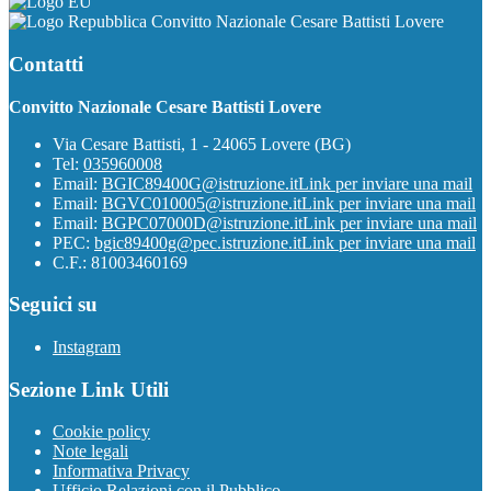
Convitto Nazionale Cesare Battisti Lovere
Contatti
Convitto Nazionale Cesare Battisti Lovere
Via Cesare Battisti, 1 - 24065 Lovere (BG)
Tel:
035960008
Email:
BGIC89400G@istruzione.it
Link per inviare una mail
Email:
BGVC010005@istruzione.it
Link per inviare una mail
Email:
BGPC07000D@istruzione.it
Link per inviare una mail
PEC:
bgic89400g@pec.istruzione.it
Link per inviare una mail
C.F.: 81003460169
Seguici su
Instagram
Sezione Link Utili
Cookie policy
Note legali
Informativa Privacy
Ufficio Relazioni con il Pubblico