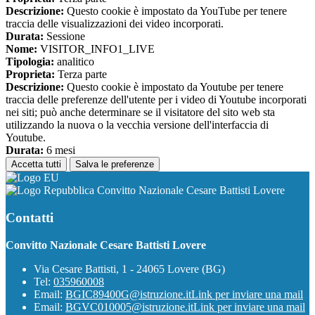
Descrizione:
Questo cookie è impostato da YouTube per tenere
traccia delle visualizzazioni dei video incorporati.
Durata:
Sessione
Nome:
VISITOR_INFO1_LIVE
Tipologia:
analitico
Proprieta:
Terza parte
Descrizione:
Questo cookie è impostato da Youtube per tenere
traccia delle preferenze dell'utente per i video di Youtube incorporati
nei siti; può anche determinare se il visitatore del sito web sta
utilizzando la nuova o la vecchia versione dell'interfaccia di
Youtube.
Durata:
6 mesi
Accetta tutti
Salva le preferenze
Convitto Nazionale Cesare Battisti Lovere
Contatti
Convitto Nazionale Cesare Battisti Lovere
Via Cesare Battisti, 1 - 24065 Lovere (BG)
Tel:
035960008
Email:
BGIC89400G@istruzione.it
Link per inviare una mail
Email:
BGVC010005@istruzione.it
Link per inviare una mail