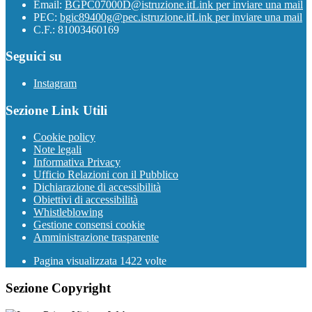
Email:
BGPC07000D@istruzione.it
Link per inviare una mail
PEC:
bgic89400g@pec.istruzione.it
Link per inviare una mail
C.F.: 81003460169
Seguici su
Instagram
Sezione Link Utili
Cookie policy
Note legali
Informativa Privacy
Ufficio Relazioni con il Pubblico
Dichiarazione di accessibilità
Obiettivi di accessibilità
Whistleblowing
Gestione consensi cookie
Amministrazione trasparente
Pagina visualizzata
1422
volte
Sezione Copyright