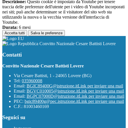
Descrizione:
Questo cookie è impostato da Youtube per tenere
traccia delle preferenze dell'utente per i video di Youtube incorporati
nei siti; può anche determinare se il visitatore del sito web sta
utilizzando la nuova o la vecchia versione dell'interfaccia di
Youtube.
Durata:
6 mesi
Accetta tutti
Salva le preferenze
Convitto Nazionale Cesare Battisti Lovere
Contatti
Convitto Nazionale Cesare Battisti Lovere
Via Cesare Battisti, 1 - 24065 Lovere (BG)
Tel:
035960008
Email:
BGIC89400G@istruzione.it
Link per inviare una mail
Email:
BGVC010005@istruzione.it
Link per inviare una mail
Email:
BGPC07000D@istruzione.it
Link per inviare una mail
PEC:
bgic89400g@pec.istruzione.it
Link per inviare una mail
C.F.: 81003460169
Seguici su