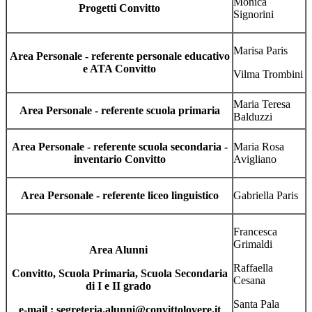
Monica
Progetti Convitto
Signorini
Marisa Paris
Area Personale - referente personale educativo
e ATA Convitto
Vilma Trombini
Maria Teresa
Area Personale - referente scuola primaria
Balduzzi
Area Personale - referente scuola secondaria -
Maria Rosa
inventario Convitto
Avigliano
Area Personale - referente liceo linguistico
Gabriella Paris
Francesca
Grimaldi
Area Alunni
Raffaella
Convitto, Scuola Primaria, Scuola Secondaria
Cesana
di I e II grado
Santa Pala
e-mail : segreteria.alunni@convittolovere.it