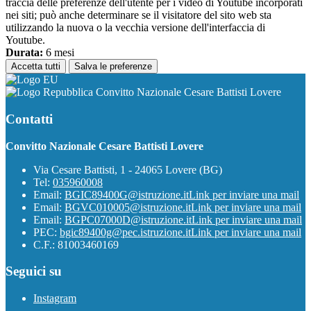
traccia delle preferenze dell'utente per i video di Youtube incorporati
nei siti; può anche determinare se il visitatore del sito web sta
utilizzando la nuova o la vecchia versione dell'interfaccia di
Youtube.
Durata:
6 mesi
Accetta tutti
Salva le preferenze
Convitto Nazionale Cesare Battisti Lovere
Contatti
Convitto Nazionale Cesare Battisti Lovere
Via Cesare Battisti, 1 - 24065 Lovere (BG)
Tel:
035960008
Email:
BGIC89400G@istruzione.it
Link per inviare una mail
Email:
BGVC010005@istruzione.it
Link per inviare una mail
Email:
BGPC07000D@istruzione.it
Link per inviare una mail
PEC:
bgic89400g@pec.istruzione.it
Link per inviare una mail
C.F.: 81003460169
Seguici su
Instagram