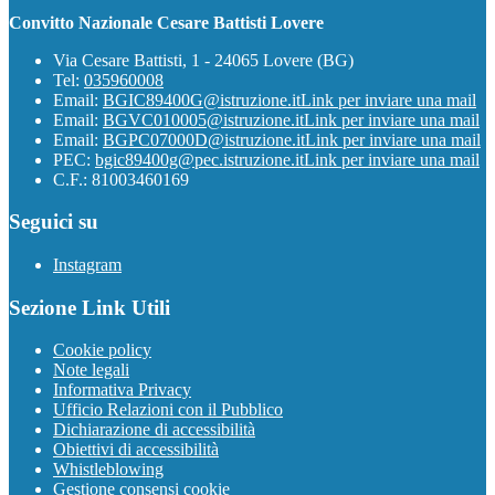
Convitto Nazionale Cesare Battisti Lovere
Via Cesare Battisti, 1 - 24065 Lovere (BG)
Tel:
035960008
Email:
BGIC89400G@istruzione.it
Link per inviare una mail
Email:
BGVC010005@istruzione.it
Link per inviare una mail
Email:
BGPC07000D@istruzione.it
Link per inviare una mail
PEC:
bgic89400g@pec.istruzione.it
Link per inviare una mail
C.F.: 81003460169
Seguici su
Instagram
Sezione Link Utili
Cookie policy
Note legali
Informativa Privacy
Ufficio Relazioni con il Pubblico
Dichiarazione di accessibilità
Obiettivi di accessibilità
Whistleblowing
Gestione consensi cookie