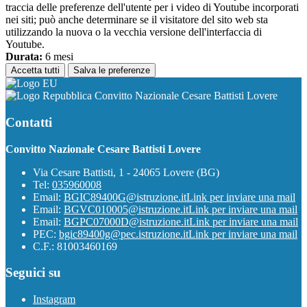
traccia delle preferenze dell'utente per i video di Youtube incorporati
nei siti; può anche determinare se il visitatore del sito web sta
utilizzando la nuova o la vecchia versione dell'interfaccia di
Youtube.
Durata:
6 mesi
Accetta tutti
Salva le preferenze
Convitto Nazionale Cesare Battisti Lovere
Contatti
Convitto Nazionale Cesare Battisti Lovere
Via Cesare Battisti, 1 - 24065 Lovere (BG)
Tel:
035960008
Email:
BGIC89400G@istruzione.it
Link per inviare una mail
Email:
BGVC010005@istruzione.it
Link per inviare una mail
Email:
BGPC07000D@istruzione.it
Link per inviare una mail
PEC:
bgic89400g@pec.istruzione.it
Link per inviare una mail
C.F.: 81003460169
Seguici su
Instagram