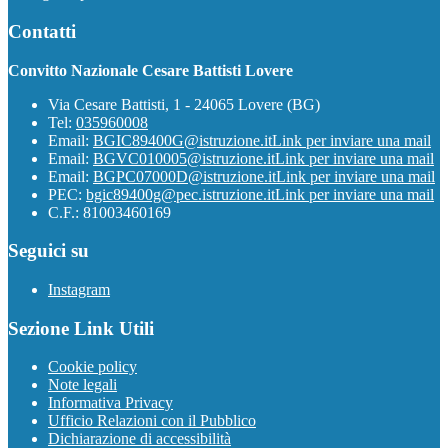
Contatti
Convitto Nazionale Cesare Battisti Lovere
Via Cesare Battisti, 1 - 24065 Lovere (BG)
Tel:
035960008
Email:
BGIC89400G@istruzione.it
Link per inviare una mail
Email:
BGVC010005@istruzione.it
Link per inviare una mail
Email:
BGPC07000D@istruzione.it
Link per inviare una mail
PEC:
bgic89400g@pec.istruzione.it
Link per inviare una mail
C.F.: 81003460169
Seguici su
Instagram
Sezione Link Utili
Cookie policy
Note legali
Informativa Privacy
Ufficio Relazioni con il Pubblico
Dichiarazione di accessibilità