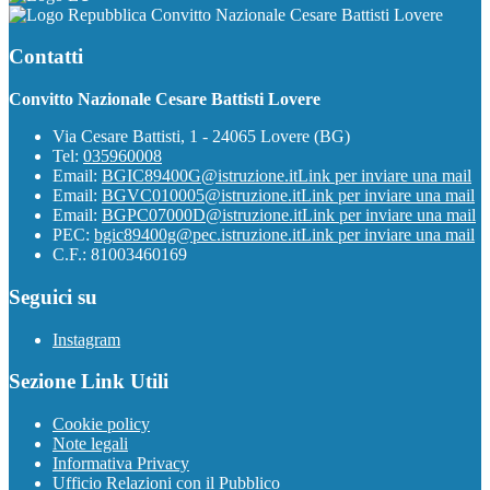
Convitto Nazionale Cesare Battisti Lovere
Contatti
Convitto Nazionale Cesare Battisti Lovere
Via Cesare Battisti, 1 - 24065 Lovere (BG)
Tel:
035960008
Email:
BGIC89400G@istruzione.it
Link per inviare una mail
Email:
BGVC010005@istruzione.it
Link per inviare una mail
Email:
BGPC07000D@istruzione.it
Link per inviare una mail
PEC:
bgic89400g@pec.istruzione.it
Link per inviare una mail
C.F.: 81003460169
Seguici su
Instagram
Sezione Link Utili
Cookie policy
Note legali
Informativa Privacy
Ufficio Relazioni con il Pubblico