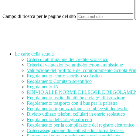
Campo di ricerca per le pagine del sito
Le carte della scuola
Criteri di attribuzione del credito scolastico
Criteri di valutazione-ammissione/non ammissione
Valutazione del profitto e del comportamento-Scuola Prim
Regolamento centro sportivo scolastico
Regolamento Comitato scientifico
Regolamento IA
RINVIO ALLE NORME DI LEGGE E REGOLAME
Regolamento uscite didattiche e viaggi di istruzione
Regolamento trasporto con il bus per la palestra
Regolamento organizzazione assemblee studentesche
Divieto utilizzo telefoni cellulari in orario scolastico
Regolamento del Collegio docenti
Regolamento per la compilazione del registro elettronico
Criteri assegnazione docenti ed educatori alle classi
Permesso di entrata posticipata e uscita anticipata