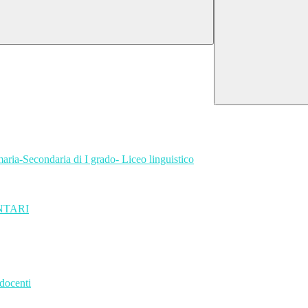
aria-Secondaria di I grado- Liceo linguistico
NTARI
 docenti