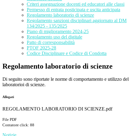
Criteri assegnazione docenti ed educatori alle classi
Permesso di entrata posticipata e uscita anticipata
Regolamento laboratorio di scienze
Regolamento sanzioni disciplinari aggiornato al DM
134/2025 - 135/2025
Piano di miglioramento 2024-25
Regolamento uso del digitale
Patto di corresponsabilità
PTOF 2025-28
Codice Disciplinare e Codice di Condotta
Regolamento laboratorio di scienze
Di seguito sono riportate le norme di comportamento e utilizzo del
laboratorioi di scienze.
Allegati
REGOLAMENTO LABORATORIO DI SCIENZE.pdf
File PDF
Contatore click: 88
Notizie