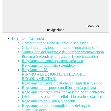
Menu di
navigazione
Le carte della scuola
Criteri di attribuzione del credito scolastico
Criteri di valutazione-ammissione/non ammissione
Valutazione del profitto e del comportamento-Scuola
Primaria-Secondaria di I grado- Liceo linguistico
Regolamento centro sportivo scolastico
Regolamento Comitato scientifico
Regolamento IA
RINVIO ALLE NORME DI LEGGE E
REGOLAMENTARI
Regolamento uscite didattiche e viaggi di istruzione
Regolamento trasporto con il bus per la palestra
Regolamento organizzazione assemblee studentesche
Divieto utilizzo telefoni cellulari in orario scolastico
Regolamento del Collegio docenti
Regolamento per la compilazione del registro
elettronico docenti