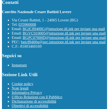
Contatti
Convitto Nazionale Cesare Battisti Lovere
Via Cesare Battisti, 1 - 24065 Lovere (BG)
Tel:
035960008
Email:
BGIC89400G@istruzione.it
Link per inviare una mail
Email:
BGVC010005@istruzione.it
Link per inviare una mail
Email:
BGPC07000D@istruzione.it
Link per inviare una mail
PEC:
bgic89400g@pec.istruzione.it
Link per inviare una mail
C.F.: 81003460169
Seguici su
Instagram
Sezione Link Utili
Cookie policy
Note legali
Informativa Privacy
Ufficio Relazioni con il Pubblico
Dichiarazione di accessibilità
Obiettivi di accessibilità